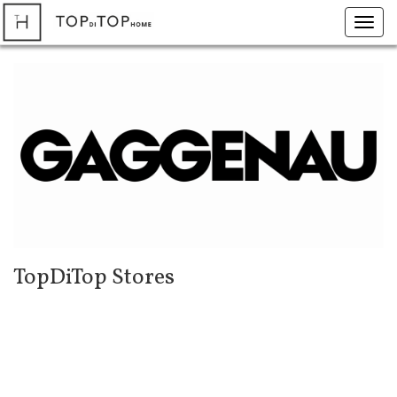
Toggl
navig
TopDiTop Stores