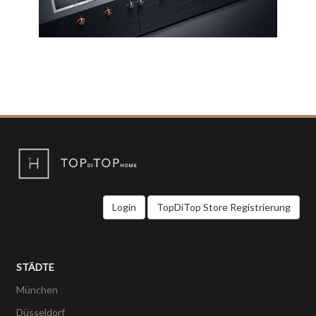
Login
TopDiTop Store Registrierung
STÄDTE
München
Düsseldorf