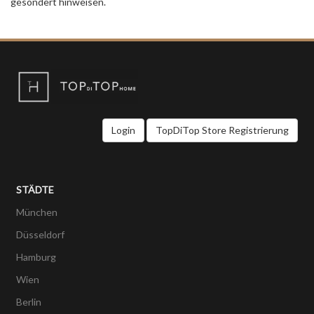
gesondert hinweisen.
Login
TopDiTop Store Registrierung
STÄDTE
München
Düsseldorf
Hamburg
Wien
Berlin