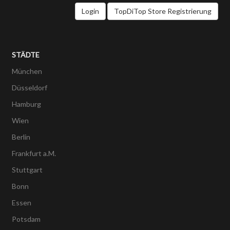
Login
TopDiTop Store Registrierung
STÄDTE
München
Düsseldorf
Hamburg
Wien
Berlin
Frankfurt a.M.
Stuttgart
Bonn
Essen
Potsdam