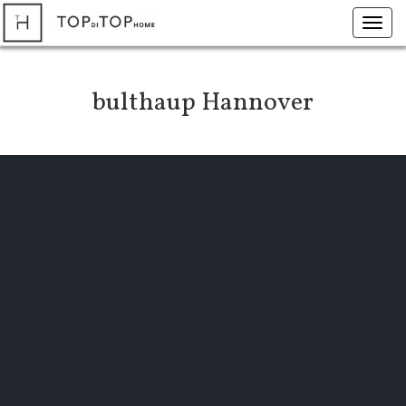
Toggl
navig
bulthaup Hannover