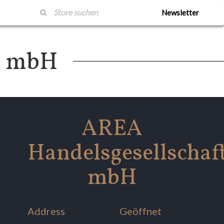
Newsletter
t mbH
AREA
Handelsgesellschaf
mbH
Address
Geöffnet