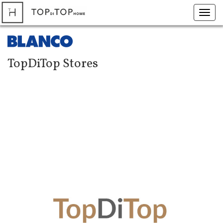
Toggl
navig
TopDiTop Stores