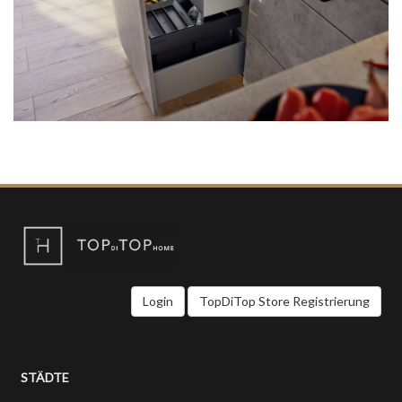
Login
TopDiTop Store Registrierung
STÄDTE