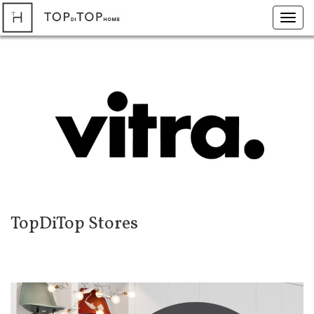
Toggl
navig
TopDiTop Stores